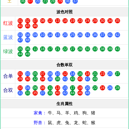
土
06
07
20
21
28
29
36
37
波色对照
01
02
07
08
12
13
18
19
23
24
29
30
34
35
红波
40
45
46
03
04
09
10
14
15
20
25
26
31
36
37
41
42
蓝波
47
48
05
06
11
16
17
21
22
27
28
32
33
38
39
43
绿波
44
49
合数单双
01
03
05
07
09
10
12
14
16
18
21
23
25
27
合单
29
30
32
34
36
38
41
43
45
47
49
02
04
06
08
11
13
15
17
19
20
22
24
26
28
合双
31
33
35
37
39
40
42
44
46
48
生肖属性
家禽：
牛、马、羊、鸡、狗、猪
野兽：
鼠、虎、兔、龙、蛇、猴