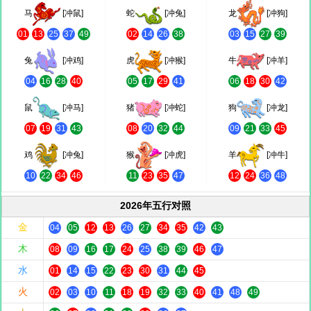
马
[冲鼠]
蛇
[冲兔]
龙
[冲狗]
01
13
25
37
49
02
14
26
38
03
15
27
39
兔
[冲鸡]
虎
[冲猴]
牛
[冲羊]
04
16
28
40
05
17
29
41
06
18
30
42
鼠
[冲马]
猪
[冲蛇]
狗
[冲龙]
07
19
31
43
08
20
32
44
09
21
33
45
鸡
[冲兔]
猴
[冲虎]
羊
[冲牛]
10
22
34
46
11
23
35
47
12
24
36
48
2026年五行对照
金
04
05
12
13
26
27
34
35
42
43
木
08
09
16
17
24
25
38
39
46
47
水
01
14
15
22
23
30
31
44
45
火
02
03
10
11
18
19
32
33
40
41
48
49