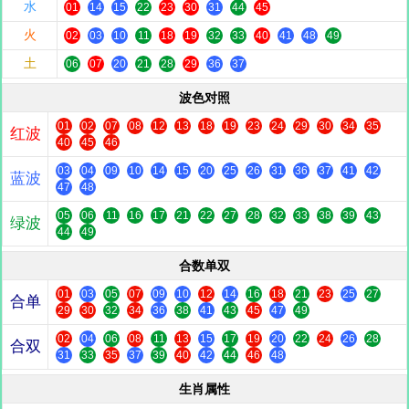
水
01
14
15
22
23
30
31
44
45
火
02
03
10
11
18
19
32
33
40
41
48
49
土
06
07
20
21
28
29
36
37
波色对照
01
02
07
08
12
13
18
19
23
24
29
30
34
35
红波
40
45
46
03
04
09
10
14
15
20
25
26
31
36
37
41
42
蓝波
47
48
05
06
11
16
17
21
22
27
28
32
33
38
39
43
绿波
44
49
合数单双
01
03
05
07
09
10
12
14
16
18
21
23
25
27
合单
29
30
32
34
36
38
41
43
45
47
49
02
04
06
08
11
13
15
17
19
20
22
24
26
28
合双
31
33
35
37
39
40
42
44
46
48
生肖属性