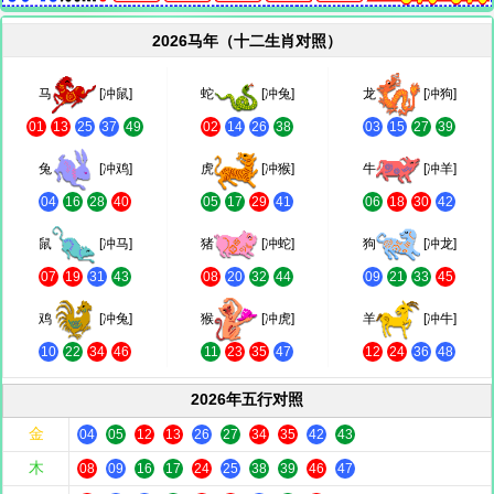
2026马年（十二生肖对照）
马
[冲鼠]
蛇
[冲兔]
龙
[冲狗]
01
13
25
37
49
02
14
26
38
03
15
27
39
兔
[冲鸡]
虎
[冲猴]
牛
[冲羊]
04
16
28
40
05
17
29
41
06
18
30
42
鼠
[冲马]
猪
[冲蛇]
狗
[冲龙]
07
19
31
43
08
20
32
44
09
21
33
45
鸡
[冲兔]
猴
[冲虎]
羊
[冲牛]
10
22
34
46
11
23
35
47
12
24
36
48
2026年五行对照
金
04
05
12
13
26
27
34
35
42
43
木
08
09
16
17
24
25
38
39
46
47