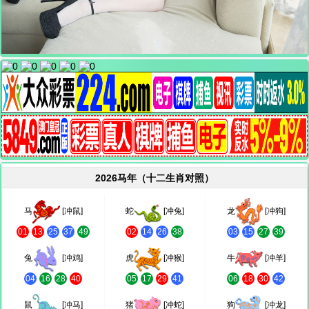
2026马年（十二生肖对照）
马
[冲鼠]
蛇
[冲兔]
龙
[冲狗]
01
13
25
37
49
02
14
26
38
03
15
27
39
兔
[冲鸡]
虎
[冲猴]
牛
[冲羊]
04
16
28
40
05
17
29
41
06
18
30
42
鼠
[冲马]
猪
[冲蛇]
狗
[冲龙]