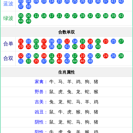
03
04
09
10
14
15
20
25
26
31
36
37
41
42
蓝波
47
48
05
06
11
16
17
21
22
27
28
32
33
38
39
43
绿波
44
49
合数单双
01
03
05
07
09
10
12
14
16
18
21
23
25
27
合单
29
30
32
34
36
38
41
43
45
47
49
02
04
06
08
11
13
15
17
19
20
22
24
26
28
合双
31
33
35
37
39
40
42
44
46
48
生肖属性
家禽：
牛、马、羊、鸡、狗、猪
野兽：
鼠、虎、兔、龙、蛇、猴
吉美：
兔、龙、蛇、马、羊、鸡
凶丑：
鼠、牛、虎、猴、狗、猪
阴性：
鼠、龙、蛇、马、狗、猪
阳性：
牛、虎、兔、羊、猴、鸡