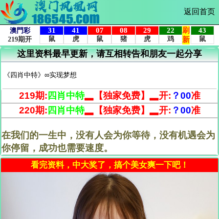
返回首页
这里资料最早更新，请互相转告和朋友一起分享
《四肖中特》∞实现梦想
219期:
四肖中特
▂【
独家免费
】▂开:
？00
准
220期:
四肖中特
▂【
独家免费
】▂开:
？00
准
在我们的一生中，没有人会为你等待，没有机遇会为
你停留，成功也需要速度。
看完资料，中大奖了，搞个美女爽一下吧！