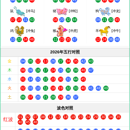
04
16
28
40
05
17
29
41
06
18
30
42
鼠
[冲马]
猪
[冲蛇]
狗
[冲龙]
07
19
31
43
08
20
32
44
09
21
33
45
鸡
[冲兔]
猴
[冲虎]
羊
[冲牛]
10
22
34
46
11
23
35
47
12
24
36
48
2026年五行对照
金
04
05
12
13
26
27
34
35
42
43
木
08
09
16
17
24
25
38
39
46
47
水
01
14
15
22
23
30
31
44
45
火
02
03
10
11
18
19
32
33
40
41
48
49
土
06
07
20
21
28
29
36
37
波色对照
01
02
07
08
12
13
18
19
23
24
29
30
34
35
红波
40
45
46