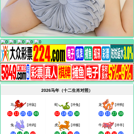
2026马年（十二生肖对照）
马
[冲鼠]
蛇
[冲兔]
龙
[冲狗]
01
13
25
37
49
02
14
26
38
03
15
27
39
兔
[冲鸡]
虎
[冲猴]
牛
[冲羊]